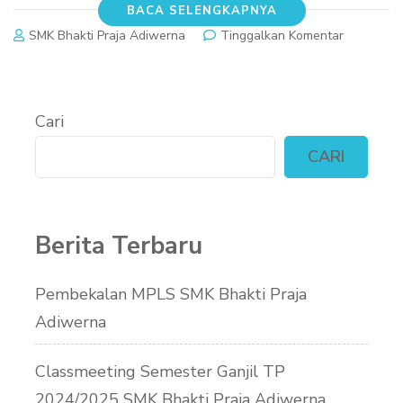
BACA SELENGKAPNYA
pada
SMK Bhakti Praja Adiwerna
Tinggalkan Komentar
Sambutan
Selamat
Datang
di
Cari
Website
Sekolah
CARI
kami
Berita Terbaru
Pembekalan MPLS SMK Bhakti Praja
Adiwerna
Classmeeting Semester Ganjil TP
2024/2025 SMK Bhakti Praja Adiwerna