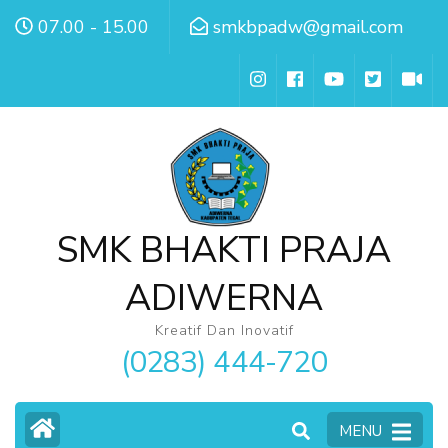
Lompat
07.00 - 15.00
smkbpadw@gmail.com
ke
konten
(Tekan
Enter)
SMK BHAKTI PRAJA
ADIWERNA
Kreatif Dan Inovatif
(0283) 444-720
MENU