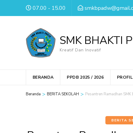
Lompat
07.00 - 15.00
smkbpadw@gmail.
ke
konten
(Tekan
SMK BHAKTI 
Enter)
Kreatif Dan Inovatif
BERANDA
PPDB 2025 / 2026
PROFI
>
>
Beranda
BERITA SEKOLAH
Pesantren Ramadhan SMK B
BERITA 