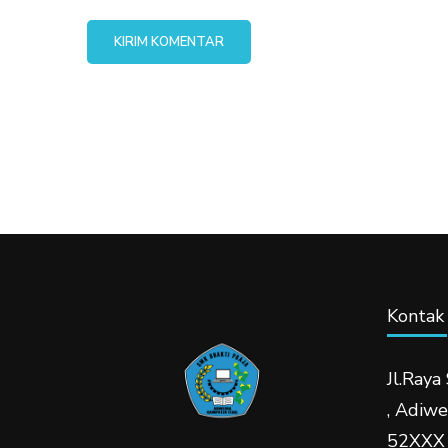
Kontak
Jl.Raya
, Adiw
52XXX