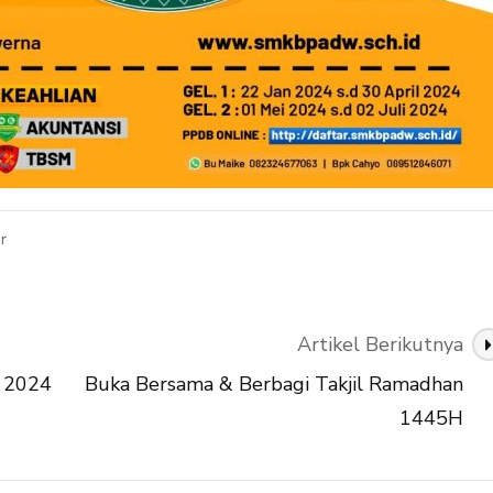
pada
r
Pesantren
Ramadhan
SMK
Bhakti
Artikel Berikutnya
Praja
Adiwerna
) 2024
Buka Bersama & Berbagi Takjil Ramadhan
2024
1445H